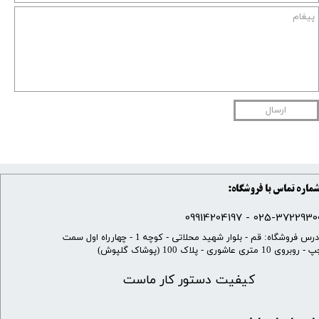
ارسال
ماره تماس با فروشگاه:
025-37229300 - 099142041
​آدرس فروشگاه: قم - بلوار شهید محلاتی - کوچه 1 - چهارراه اول سمت
 روبروی 10 متری عاشوری - پلاک 100 (پوشاک گلپوش)
کیفیت دستور کار ماست