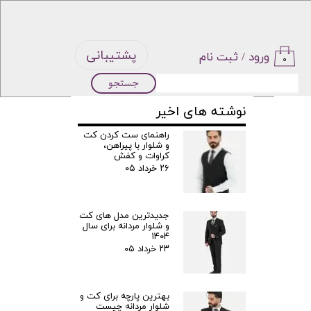
پشتیبانی
ورود
/
ثبت نام
۰
جستجو
حساب
نوشته های اخیر
کاربری من
راهنمای ست کردن کت
و شلوار با پیراهن،
تغییر گذر
کراوات و کفش
۲۶ خرداد ۰۵
واژه
جدیدترین مدل‌ های کت
سفارشات
و شلوار مردانه برای سال
۱۴۰۴
۲۳ خرداد ۰۵
خروج از
حساب
بهترین پارچه برای کت و
شلوار مردانه چیست