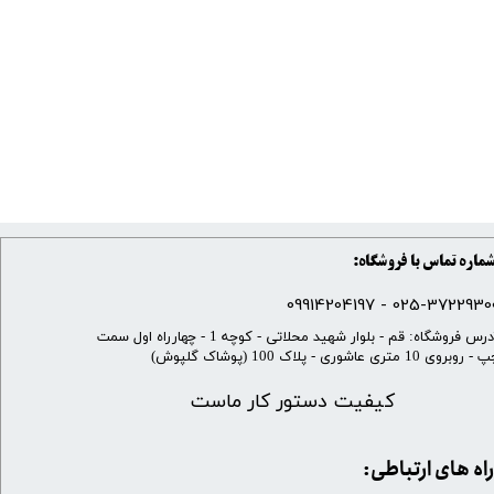
ماره تماس با فروشگاه:
025-37229300 - 099142041
​آدرس فروشگاه: قم - بلوار شهید محلاتی - کوچه 1 - چهارراه اول سمت
 روبروی 10 متری عاشوری - پلاک 100 (پوشاک گلپوش)
کیفیت دستور کار ماست
​​راه های ارتباطی: