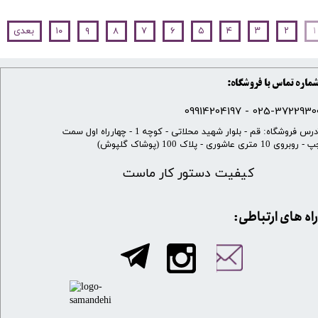
۱
۲
۳
۴
۵
۶
۷
۸
۹
۱۰
بعدی
ماره تماس با فروشگاه:
025-37229300 - 099142041
​آدرس فروشگاه: قم - بلوار شهید محلاتی - کوچه 1 - چهارراه اول سمت
 روبروی 10 متری عاشوری - پلاک 100 (پوشاک گلپوش)
کیفیت دستور کار ماست
​​راه های ارتباطی: