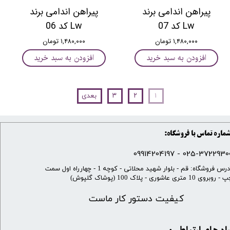
پیراهن اندامی برند
پیراهن اندامی برند
Lw کد 07
Lw کد 06
۱,۴۸۰,۰۰۰ تومان
۱,۴۸۰,۰۰۰ تومان
افزودن به سبد خرید
افزودن به سبد خرید
۱
۲
۳
بعدی
ماره تماس با فروشگاه:
025-37229300 - 099142041
​آدرس فروشگاه: قم - بلوار شهید محلاتی - کوچه 1 - چهارراه اول سمت
 روبروی 10 متری عاشوری - پلاک 100 (پوشاک گلپوش)
کیفیت دستور کار ماست