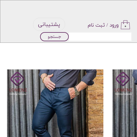
پشتیبانی
ورود
/
ثبت نام
۰
جستجو
حساب
کاربری من
تغییر گذر
واژه
سفارشات
خروج از
حساب