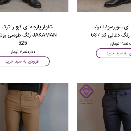
 ﺍﯼ ﺳﻮﭘﺮﺳﻮﻧﯿﺎ برند
ﺷﻠﻮﺍﺭ ﭘﺎﺭﭼﻪ ﺍﯼ ﮐﺞ ﺭﺍ ﺗﺮﮎ ب
JAKAMAN ﺭﻧﮓ ﻃﻮﺳﯽ ﺭ
525
۳,۸ تومان
۳,۸۵۰,۰۰۰ تومان
ن به سبد خرید
افزودن به سبد خرید