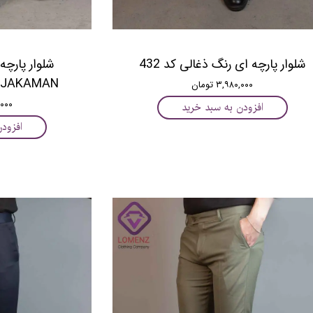
ﺷﻠﻮﺍﺭ ﭘﺎﺭﭼﻪ ﺍﯼ ﺭﻧﮓ ﺫﻏﺎﻟﯽ ﮐﺪ 432
ﺷﻠﻮﺍﺭ ﭘﺎﺭﭼﻪ
JAKAMAN ﺭﻧﮓ ﺫﻏﺎﻟﯽ ﮐﺪ 637
۳,۹۸۰,۰۰۰ تومان
۵۰,۰۰۰
افزودن به سبد خرید
افزود