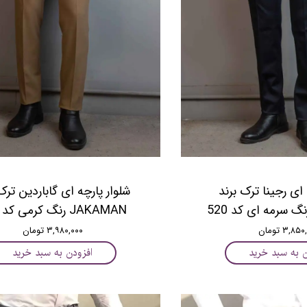
 ﺍﯼ رجینا ﺗﺮﮎ برند
شلوار پارچه ای گاباردین ترک
JAKAMAN رنگ کرمی کد 513
۳,۸ تومان
۳,۹۸۰,۰۰۰ تومان
ن به سبد خرید
افزودن به سبد خرید