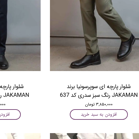
ﺷﻠﻮﺍﺭ ﭘﺎﺭﭼﻪ ﺍﯼ ﺳﻮﭘﺮﺳﻮﻧﯿﺎ برند
ﺷﻠﻮﺍﺭ ﭘﺎﺭﭼﻪ
JAKAMAN ﺭﻧﮓ ﺳﺒﺰ ﺳﺪﺭﯼ ﮐﺪ 637
JAKAMAN ﺭﻧﮓ سرمه ای ﮐﺪ 520
۳,۸۵۰,۰۰۰ تومان
۵۰,۰۰۰
افزودن به سبد خرید
افزود