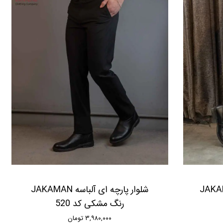
ی کد 530 JAKAMAN
ﺷﻠﻮﺍﺭ ﭘﺎﺭﭼﻪ ﺍﯼ آلباسه JAKAMAN
ﺭﻧﮓ ﻣﺸﮑﯽ ﮐﺪ 520
۳,۹۸۰,۰۰۰ تومان