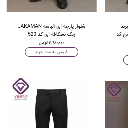
رند
ﺷﻠﻮﺍﺭ ﭘﺎﺭﭼﻪ ﺍﯼ آلباسه JAKAMAN
ﻭﺷﻦ ﮐﺪ
ﺭﻧﮓ نسکافه ای ﮐﺪ 520
۳,۹۸۰,۰۰۰ تومان
افزودن به سبد خرید