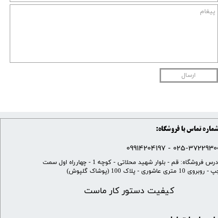
ارسال
ماره تماس با فروشگاه:
025-37229300 - 099142041
​آدرس فروشگاه: قم - بلوار شهید محلاتی - کوچه 1 - چهارراه اول سمت
 روبروی 10 متری عاشوری - پلاک 100 (پوشاک گلپوش)
کیفیت دستور کار ماست