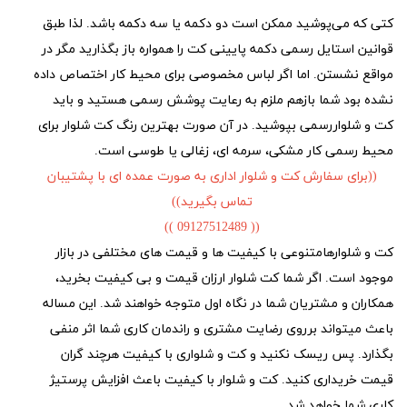
کتی که می‌پوشید ممکن است دو دکمه یا سه دکمه باشد. لذا طبق
قوانین استایل رسمی دکمه پایینی کت را همواره باز بگذارید مگر در
مواقع نشستن. اما اگر لباس مخصوصی برای محیط کار اختصاص داده
نشده بود شما بازهم ملزم به رعایت پوشش رسمی هستید و باید
کت و شلواررسمی بپوشید. در آن صورت بهترین رنگ کت شلوار برای
محیط رسمی کار مشکی، سرمه ای، زغالی یا طوسی است.
((برای سفارش کت و شلوار اداری به صورت عمده ای با پشتیبان
تماس بگیرید))
(( 09127512489 ))
کت و شلوارهامتنوعی با کیفیت ها و قیمت های مختلفی در بازار
موجود است. اگر شما کت شلوار ارزان قیمت و بی کیفیت بخرید،
همکاران و مشتریان شما در نگاه اول متوجه خواهند شد. این مساله
باعث میتواند برروی رضایت مشتری و راندمان کاری شما اثر منفی
بگذارد. پس ریسک نکنید و کت و شلواری با کیفیت هرچند گران
قیمت خریداری کنید. کت و شلوار با کیفیت باعث افزایش پرستیژ
کاری شما خواهد شد.