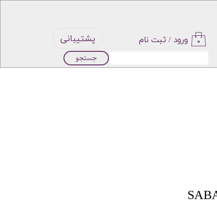
پشتیبانی
ورود
/
ثبت نام
۰
جستجو
حساب
کاربری من
تغییر گذر
واژه
سفارشات
خروج از
حساب