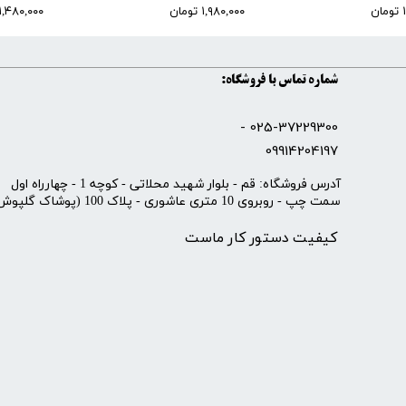
ن
۱,۹۸۰,۰۰۰ تومان
۱,۴۸۰,۰۰۰ تومان
شماره تماس با فروشگاه:
025-37229300 -
09914204197
​آدرس فروشگاه: قم - بلوار شهید محلاتی - کوچه 1 - چهارراه اول
سمت چپ - روبروی 10 متری عاشوری - پلاک 100 (پوشاک گلپوش)
کیفیت دستور کار ماست