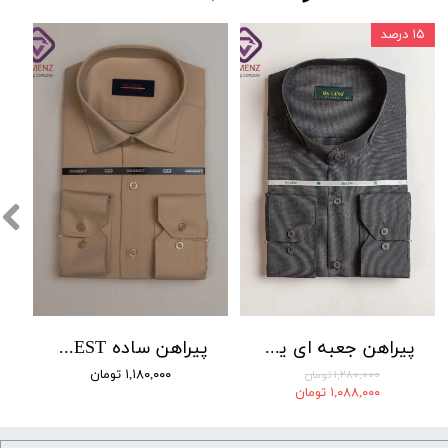
۱۵ درصد
پیراهن جعبه ای یقه Diplomat برند By Lino کد 002
پیراهن ساده DEGEST کد 3 رنگ کرم
۱,۱۸۰,۰۰۰ تومان
۱,۲۸۰,۰۰۰ تومان
۱,۰۸۸,۰۰۰ تومان