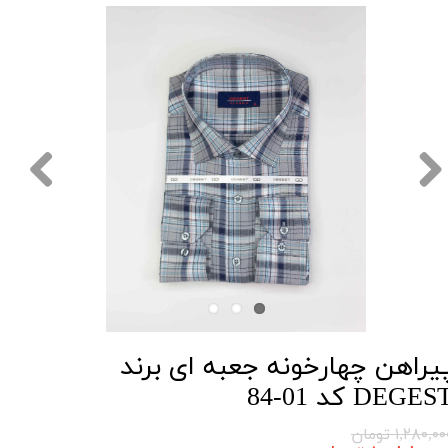
یراهن چهارخونه جعبه ای برند
DEGES کد 01-84
۱,۲۸۰,۰ تومان