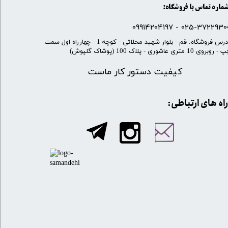
ماره تماس با فروشگاه:
025-37229300 - 099142041
​آدرس فروشگاه: قم - بلوار شهید محلاتی - کوچه 1 - چهارراه اول سمت
 روبروی 10 متری عاشوری - پلاک 100 (پوشاک گلپوش)
کیفیت دستور کار ماست
​​راه های ارتباطی: