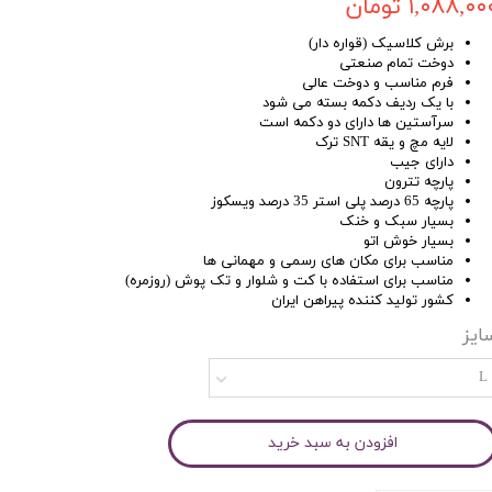
۱,۰۸۸,۰۰ تومان
برش کلاسیک (قواره دار)
دوخت تمام صنعتی
فرم مناسب و دوخت عالی
با یک ردیف دکمه بسته می شود
سرآستین ها دارای دو دکمه است
لایه مچ و یقه SNT ترک
دارای جیب
پارچه تترون
پارچه 65 درصد پلی استر 35 درصد ویسکوز
بسیار سبک و خنک
بسیار خوش اتو
مناسب برای مکان های رسمی و مهمانی ها
مناسب برای استفاده با کت و شلوار و تک پوش (روزمره)
کشور تولید کننده پیراهن ایران
ایز
L
افزودن به سبد خرید