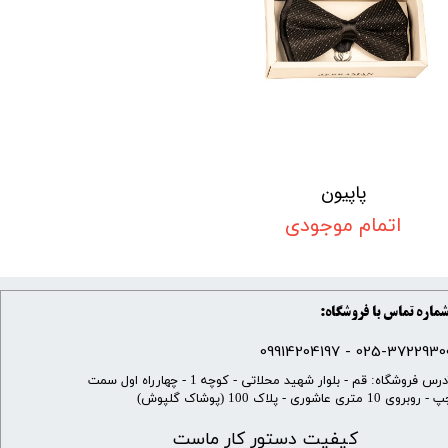
پاپیون
اتمام موجودی
ماره تماس با فروشگاه:
025-37229300 - 099142041
​آدرس فروشگاه: قم - بلوار شهید محلاتی - کوچه 1 - چهارراه اول سمت
 روبروی 10 متری عاشوری - پلاک 100 (پوشاک گلپوش)
کیفیت دستور کار ماست