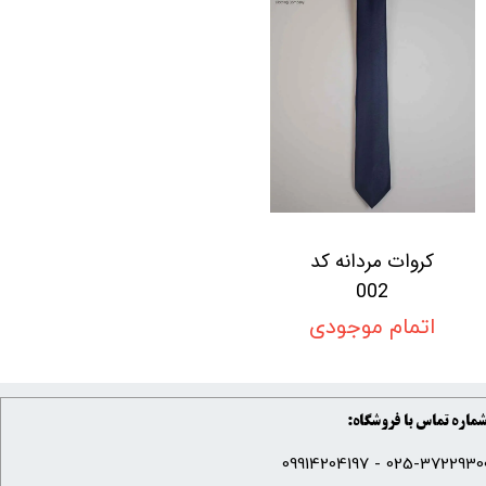
کروات مردانه کد
002
اتمام موجودی
ماره تماس با فروشگاه:
025-37229300 - 099142041