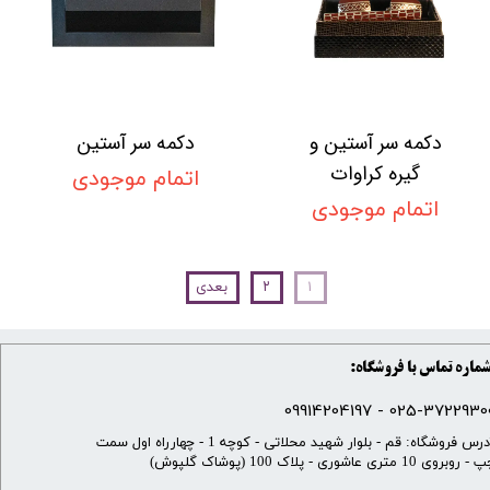
دکمه سر آستین و
دکمه سر آستین
گیره کراوات
اتمام موجودی
اتمام موجودی
۱
۲
بعدی
ماره تماس با فروشگاه:
025-37229300 - 099142041
​آدرس فروشگاه: قم - بلوار شهید محلاتی - کوچه 1 - چهارراه اول سمت
 روبروی 10 متری عاشوری - پلاک 100 (پوشاک گلپوش)