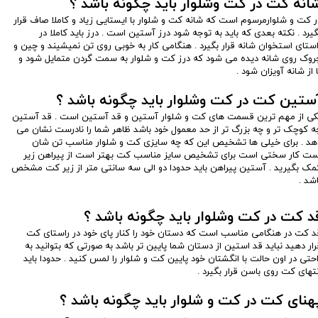
انه کت در کت وشلوار باید چگونه باشد ؟
ر کت و شلوارمرسوم است که شانه کت و شلوار با ایستایی زیاد و کاملا صاف قرار
گیرد . نکته بعدی که باید به توجه شود درز آستین است . درز باید کاملا در
استای استخوان شانه قرار بگیرد . هنگامی کار به خوبی روی تن نمیشیند و چین و
روک روی شانه دیده می شود که درز کت و شلوار به سمت گردن متمایل شود و
ا از شانه آویزان شود .
ستین کت در کت وشلوار باید چگونه باشد ؟
کی از مهم ترین قسمت های کت و شلوار آستین و قد آستین است . قد آستین
ه کوچک تر و چه بزرگ تر از حد معمول خود باشد ظاهر شما را نادرست نشان می
هد . برای خیلی ها تشخیص این که چه سایزی کت و شلوار مناسب تن شان
ست کار سختی است برای تشخیص سایز مناسب کت بهتر است از پیراهن زیر
مک بگیرید . آستین پیراهن باید حدودا دو الی سه سانتی متر از زیر کت مشخص
اشد .
د کت در کت وشلوار باید چگونه باشد ؟
د کت در هنگامی مناسب است که دستان خود را کنار پای خود در راستای کت
رار دهید نباید قد استین از دستان شما پایین تر باشد به صورتی که بتوانید به
احتی در اون حالت با انگشتان خود پایین کت و شلوار را لمس کنید . حدودا باید
نتهای کت روی باسن قرار بگیرد .
هنای کت در کت و شلوار باید چگونه باشد ؟