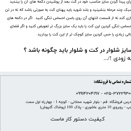
رای پیدا کردن سایز مناسب خود در کت بعد از پوشیدن دکمه های آن را ببندید
بک چند مرحله بنشینید و بلند شوید باید پهنای کت به صورتی باشد که نه در تن
ازی کند نه از قسمت انتهای آن روی باسن احساس تنگی کنید . اگر در دکمه های
حساس تنگی کردین این کت را باید یک سایز بزرگ تر تعویض کنید و اگر فضای
الی زیادی را حس کردین سایز کوچک تر از این کت را بردارید .
ایز شلوار در کت و شلوار باید چگونه باشد ؟
ه زودی !/...
ماره تماس با فروشگاه:
025-37229300 - 099142041
​آدرس فروشگاه: قم - بلوار شهید محلاتی - کوچه 1 - چهارراه اول سمت
 روبروی 10 متری عاشوری - پلاک 100 (پوشاک گلپوش)
کیفیت دستور کار ماست