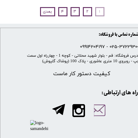
۱
۲
۳
۴
بعدی
ماره تماس با فروشگاه:
025-37229300 - 099142041
​آدرس فروشگاه: قم - بلوار شهید محلاتی - کوچه 1 - چهارراه اول سمت
 روبروی 10 متری عاشوری - پلاک 100 (پوشاک گلپوش)
کیفیت دستور کار ماست
​​راه های ارتباطی: