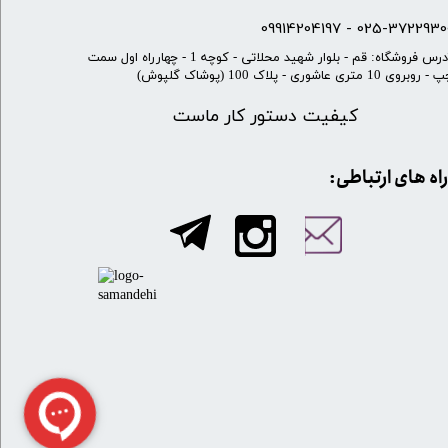
025-37229300 - 099142041
​آدرس فروشگاه: قم - بلوار شهید محلاتی - کوچه 1 - چهارراه اول سمت
 روبروی 10 متری عاشوری - پلاک 100 (پوشاک گلپوش)
کیفیت دستور کار ماست
​​راه های ارتباطی: