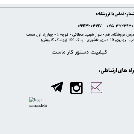
ماره تماس با فروشگاه:
025-37229300 - 099142041
​آدرس فروشگاه: قم - بلوار شهید محلاتی - کوچه 1 - چهارراه اول سمت
 روبروی 10 متری عاشوری - پلاک 100 (پوشاک گلپوش)
کیفیت دستور کار ماست
​​راه های ارتباطی: