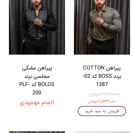
پیراهن COTTON
پیراهن مشکی
برند BOSS کد 02-
مجلسی برند
1387
BOLOS کد PLF-
200
۲,۹۸۰,۰۰۰ تومان
۲,۵۳۳,۰۰۰ تومان
اتمام موجودی
افزودن به سبد خرید