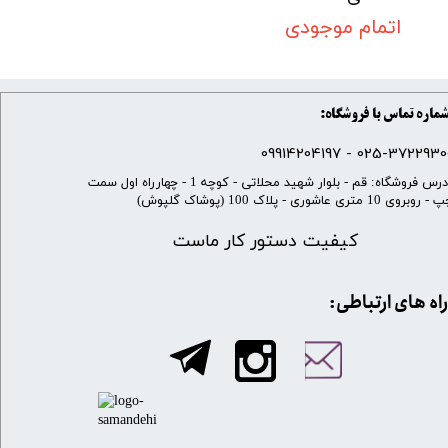
اتمام موجودی
ماره تماس با فروشگاه:
025-37229300 - 099142041
​آدرس فروشگاه: قم - بلوار شهید محلاتی - کوچه 1 - چهارراه اول سمت
 روبروی 10 متری عاشوری - پلاک 100 (پوشاک گلپوش)
کیفیت دستور کار ماست
​​راه های ارتباطی: