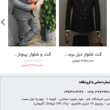
کت شلوار دبل برست LOMENZ کد 002
کت و شلوار پیچازی بردان رنگ 001
۷,۹۸۰,۰۰۰ تومان
۷,۹۸۰,۰۰۰ تومان
۷,۲۸۰,۰۰۰ تومان
ماره تماس با فروشگاه:
025-37229300 - 099142041
​آدرس فروشگاه: قم - بلوار شهید محلاتی - کوچه 1 - چهارراه اول سمت
 روبروی 10 متری عاشوری - پلاک 100 (پوشاک گلپوش)