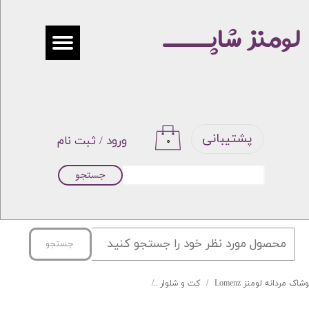
لومنز شاپـــــ
حساب کاربری من
تغییر گذر واژه
سفارشات
خروج از حساب کاربری
پشتیبانی
ورود
/
ثبت نام
۰
جستجو
جستجو
شاک مردانه لومنز Lomenz
کت و شلوار
کت شلوار دبل برست LOMENZ کد 002