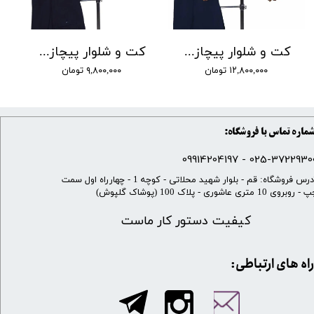
کت و شلوار پیچازی مطهری طرح محو کد 004
کت و شلوار پیچازی مطهری طرح محو کد 002
۱۲,۸۰۰,۰۰۰ تومان
۹,۸۰۰,۰۰۰ تومان
ماره تماس با فروشگاه:
025-37229300 - 099142041
​آدرس فروشگاه: قم - بلوار شهید محلاتی - کوچه 1 - چهارراه اول سمت
 روبروی 10 متری عاشوری - پلاک 100 (پوشاک گلپوش)
کیفیت دستور کار ماست
​​راه های ارتباطی: