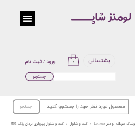
لومنز شاپـــــ
حساب کاربری من
تغییر گذر واژه
سفارشات
خروج از حساب کاربری
پشتیبانی
ورود
/
ثبت نام
۰
جستجو
جستجو
شاک مردانه لومنز Lomenz
کت و شلوار
کت و شلوار پیچازی بردان رنگ 001