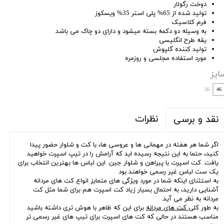
دوخت رگولار
تولید شده از 65% پلی استر 35% ویسکوز
فرم کلاسیک
به وسیله دو دکمه بسته میشود و دارای دو چاک می باشد
یقه طرح انگلیسی
تولید کننده گلپوش
مورد استفاده مجلسی و روزمره
ایز
56
46
نظرات
نقد و برسی
اگر شما هر هفته در مهمانی ها و عروسی ها، با کت و شلوار حضور پیدا
کنید، حتما به این نتیجه رسیده اید که آرامش را در تیپ اسپرت خواهید
یافت. کت اسپرت با پیراهن و شلوار جین. این لباس ها بهترین انتخاب برای
یک ست لباس غیر رسمی خواهند بود
به استثنای اینکه شما در مورد ویژگی های متمایز انواع کت های مردانه
آشنایی دارید، به احتمال بسیار زیاد کت اسپرت هم برای شما مثل کت
مردانه به نظر می آید.
به طور کلی
کت های مردانه
برای این که ظاهر با هوش تری داشته باشید
مناسب هستند در حالی که کت های اسپرت برای تیپ های غیر رسمی تر