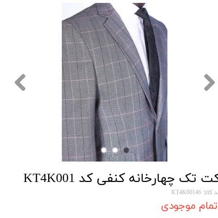
ت تک چهارخانه کنفی کد KT4K001
کالا: KT4K00146
تمام موجودی