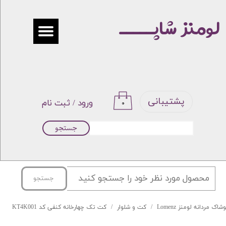
لومنز شاپـــــ
حساب کاربری من
تغییر گذر واژه
سفارشات
خروج از حساب کاربری
پشتیبانی
ورود
/
ثبت نام
۰
جستجو
جستجو
شاک مردانه لومنز Lomenz
کت و شلوار
کت تک چهارخانه کنفی کد KT4K001