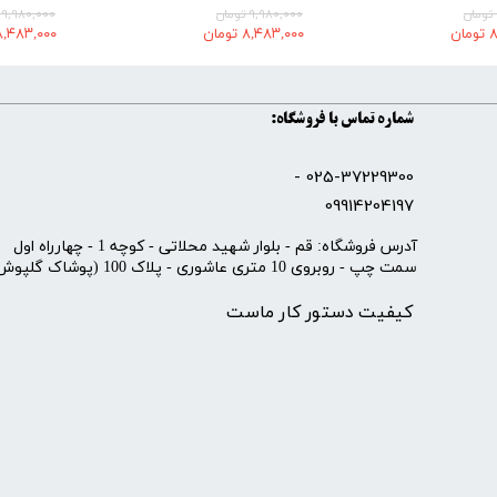
۹,۹۸۰,۰۰۰ تومان
۹,۹۸۰,۰۰۰ تومان
ن
۸,۴۸۳,۰۰۰ تومان
۸,۴۸۳,۰۰۰ توما
شماره تماس با فروشگاه:
025-37229300 -
09914204197
​آدرس فروشگاه: قم - بلوار شهید محلاتی - کوچه 1 - چهارراه اول
سمت چپ - روبروی 10 متری عاشوری - پلاک 100 (پوشاک گلپوش)
کیفیت دستور کار ماست