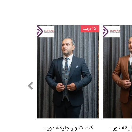
۱۵ درصد
۳,۴۹۵,۰۰۰ تومان
کت شلوار جلیقه دورو ENRO لومنز کد 02
کت شلوار جلیقه دورو ENRO لومنز کد 01