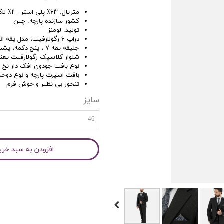
متریال: ۶۳٪ پلی استر - ۲٪ لاکرا - ۳۵٪ ویسکوز
کشور سازنده پارچه: چین
تولید: لومنز
دراپ ۶ رگولارفیت، مدل یقه انگلیسی ۲دکمه ۲چاک
جلیقه یقه ۷ ، پنج دکمه، پشت آستر
شلوار کلاسیک رگولارفیت یعن
نوع بافت جودون افک دار نخ 
بافت اسپرت پارچه و نوع دوخ
تنخور بی نظیر و خوش فرم
سایز
46
افزودن به سبد خری