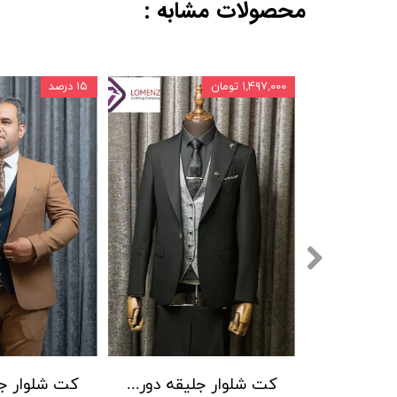
محصولات مشابه :
۱,۴۹۷,۰۰۰ تومان
۱۵ درصد
کت شلوار جلیقه دورو ENRO لومنز کد 06