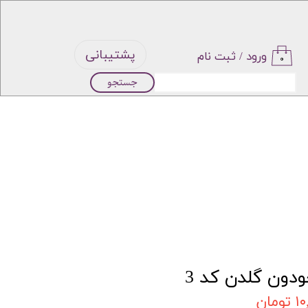
پشتیبانی
ورود
/
ثبت نام
۰
جستجو
حساب
کاربری من
تغییر گذر
واژه
سفارشات
خروج از
دون گلدن کد 3
حساب
مان