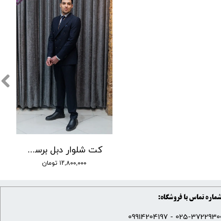
کت شلوار دبل برست وزرا کد 4
۱۲,۸۰۰,۰۰۰ تومان
ماره تماس با فروشگاه:
025-37229300 - 099142041