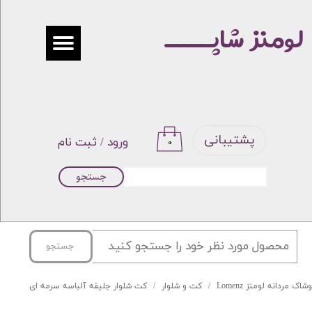
لومنز شاپـــــ
حساب کاربری من
تغییر گذر واژه
سفارشات
خروج از حساب کاربری
پشتیبانی
ورود
/
ثبت نام
۰
جستجو
جستجو
شاک مردانه لومنز Lomenz
کت و شلوار
کت شلوار جلیقه آلباسه سرمه ای