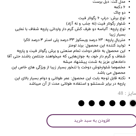
مدل کت: دبل برست
۶ دکمه
دو چاک
نوع برش: دراپ ۶ رگولار فیت
شلوار رگولار فیت (نه جذب و نه آزاد)
نوع پارچه: آلباسه دو طرف کش گرم دار وارداتی پارچه شفاف با نمایی
بسیار زیبا
متریال پارچه: ۶۳ درصد ویسکوز ۳۳ درصد پلی استر ۴ درصد لاکرا
تولید کننده این محصول: برند لومنز
این محصول به خاطر دوخت تمام صنعتی و برش رگولار فیت و پارچه
شفاف و گرم دار خود، به جوان‌هایی که میخواهند جنتلمن باشند حتی آقا
دامادهای عزیز به شدت پیشنهاد میشه
مخصوصا شلوارخوش دوخت با تنخور بسیار زیبا از ویژگی های خاص این
محصول می باشد
نکته قابل توجه بابت این محصول: عمر طولانی و دوام بسیار بالای این
پارچه در برابر شستشو و استفاده طولانی مدت از آن میباشد
ایز
: 48
افزودن به سبد خرید