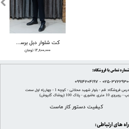
کت شلوار دبل برست وزرا کد 4
۱۲,۸۰۰,۰۰۰ تومان
ماره تماس با فروشگاه:
025-37229300 - 099142041
​آدرس فروشگاه: قم - بلوار شهید محلاتی - کوچه 1 - چهارراه اول سمت
 روبروی 10 متری عاشوری - پلاک 100 (پوشاک گلپوش)
کیفیت دستور کار ماست
​​راه های ارتباطی: