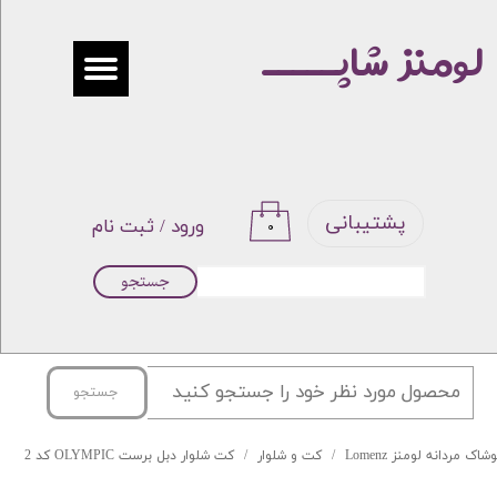
لومنز شاپـــــ
حساب کاربری من
تغییر گذر واژه
سفارشات
خروج از حساب کاربری
پشتیبانی
ورود
/
ثبت نام
۰
جستجو
جستجو
شاک مردانه لومنز Lomenz
کت و شلوار
کت شلوار دبل برست OLYMPIC کد 2