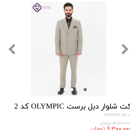
ت شلوار دبل برست OLYMPIC کد 2
کالا: 002011010
۱۲,۸۰۰,۰ تومان
۹,۳۰۰,۰۰ تومان