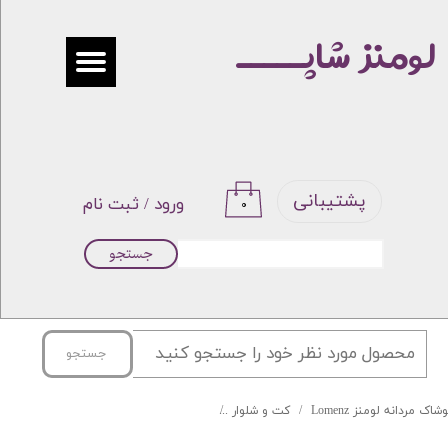
لومنز شاپـــــ
حساب کاربری من
تغییر گذر واژه
سفارشات
خروج از حساب کاربری
پشتیبانی
ورود
/
ثبت نام
۰
جستجو
جستجو
شاک مردانه لومنز Lomenz
کت و شلوار
کت و شلوار دبل برست طرح انگلیسی سرمه