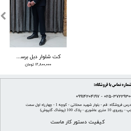
کت شلوار دبل برست وزرا کد 4
۱۲,۸۰۰,۰۰۰ تومان
ماره تماس با فروشگاه:
025-37229300 - 099142041
​آدرس فروشگاه: قم - بلوار شهید محلاتی - کوچه 1 - چهارراه اول سمت
 روبروی 10 متری عاشوری - پلاک 100 (پوشاک گلپوش)
کیفیت دستور کار ماست