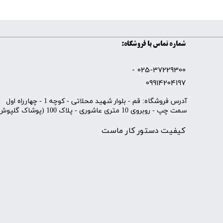
شماره تماس با فروشگاه:
025-37229300 -
09914204197
​آدرس فروشگاه: قم - بلوار شهید محلاتی - کوچه 1 - چهارراه اول
سمت چپ - روبروی 10 متری عاشوری - پلاک 100 (پوشاک گلپوش)
کیفیت دستور کار ماست