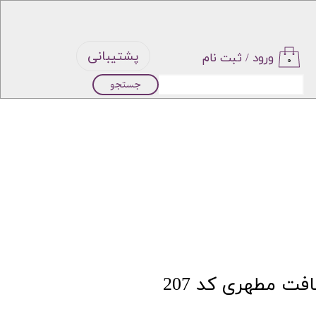
پشتیبانی
ورود
/
ثبت نام
۰
جستجو
حساب
کاربری من
تغییر گذر
واژه
سفارشات
خروج از
افت مطهری کد 207
حساب