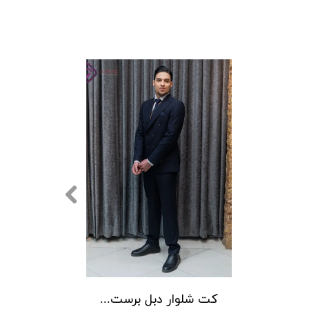
کت شلوار دبل برست وزرا کد 4