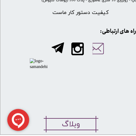
 روبروی 10 متری عاشوری - پلاک 100 (پوشاک گلپوش)
کیفیت دستور کار ماست
​​راه های ارتباطی:
وبلاگ