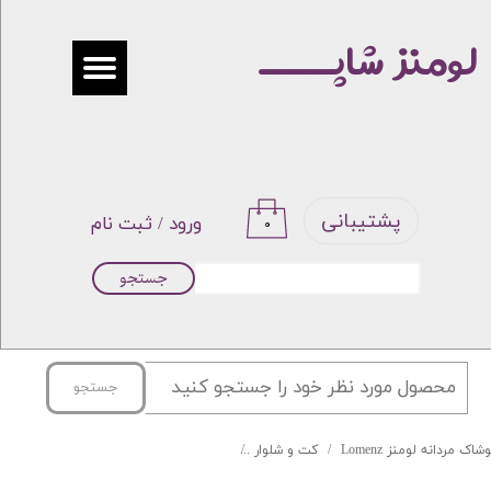
لومنز شاپـــــ
حساب کاربری من
تغییر گذر واژه
سفارشات
خروج از حساب کاربری
پشتیبانی
ورود
/
ثبت نام
۰
جستجو
جستجو
شاک مردانه لومنز Lomenz
کت و شلوار
کت و شلوار کلیسولد مطهری کرم کلیسولد