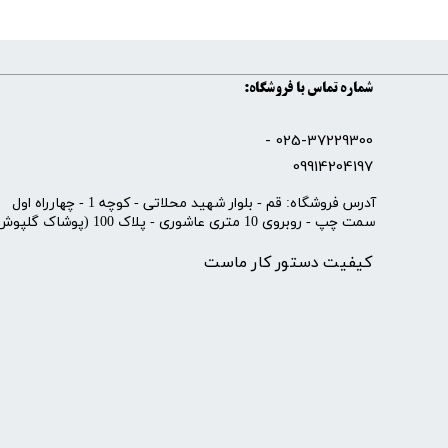
شماره تماس با فروشگاه:
025-37229300 -
09914204197
​آدرس فروشگاه: قم - بلوار شهید محلاتی - کوچه 1 - چهارراه اول
سمت چپ - روبروی 10 متری عاشوری - پلاک 100 (پوشاک گلپوش)
کیفیت دستور کار ماست