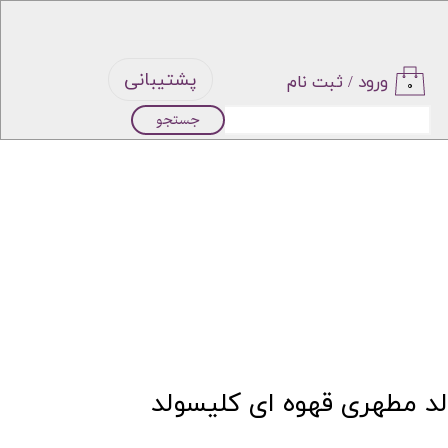
پشتیبانی
ورود
/
ثبت نام
۰
جستجو
حساب
کاربری من
تغییر گذر
واژه
سفارشات
خروج از
د مطهری قهوه ای کلیسولد
حساب