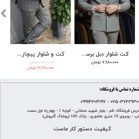
کت شلوار دبل برست LOMENZ کد 004
کت و شلوار پیچازی بردان رنگ 001
۷,۹۸۰,۰۰۰ تومان
۷,۹۸۰,۰۰۰ تومان
۷,۲۸۰,۰۰۰ تومان
ماره تماس با فروشگاه:
025-37229300 - 099142041
​آدرس فروشگاه: قم - بلوار شهید محلاتی - کوچه 1 - چهارراه اول سمت
 روبروی 10 متری عاشوری - پلاک 100 (پوشاک گلپوش)
کیفیت دستور کار ماست