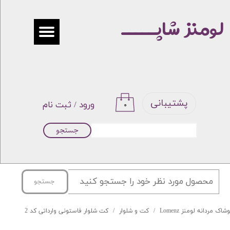
لومنز شاپـــــ
حساب کاربری من
تغییر گذر واژه
سفارشات
خروج از حساب کاربری
پشتیبانی
ورود
/
ثبت نام
۰
جستجو
جستجو
شاک مردانه لومنز Lomenz
کت و شلوار
کت شلوار فاستونی وارداتی کد 2