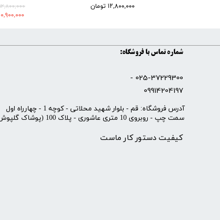
۱۲,۸۰۰,۰۰۰ تومان
۱۲,۸۰۰,۰۰۰ تومان
۱۰,۹۰۰,۰۰۰ تومان
شماره تماس با فروشگاه:
025-37229300 -
09914204197
​آدرس فروشگاه: قم - بلوار شهید محلاتی - کوچه 1 - چهارراه اول
سمت چپ - روبروی 10 متری عاشوری - پلاک 100 (پوشاک گلپوش)
کیفیت دستور کار ماست