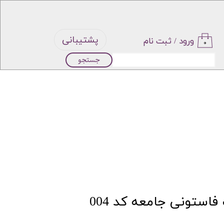
پشتیبانی
ورود
/
ثبت نام
۰
جستجو
حساب
کاربری من
تغییر گذر
واژه
سفارشات
خروج از
استونی جامعه کد 004
حساب