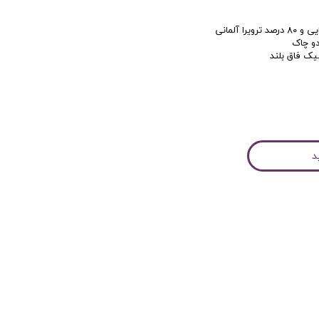
کاربری
دو چاک
د