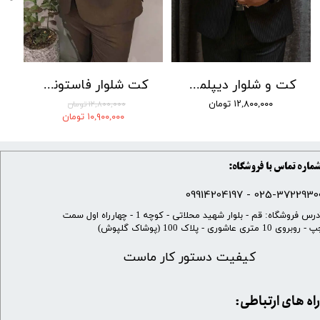
کت و شلوار دیپلمات راه ریز جامعه کد 02
کت شلوار فاستونی سوزنی جامعه 001
۱۲,۸۰۰,۰۰۰ تومان
۱۲,۸۰۰,۰۰۰ تومان
۱۰,۹۰۰,۰۰۰ تومان
ماره تماس با فروشگاه:
025-37229300 - 099142041
​آدرس فروشگاه: قم - بلوار شهید محلاتی - کوچه 1 - چهارراه اول سمت
 روبروی 10 متری عاشوری - پلاک 100 (پوشاک گلپوش)
کیفیت دستور کار ماست
​​راه های ارتباطی: