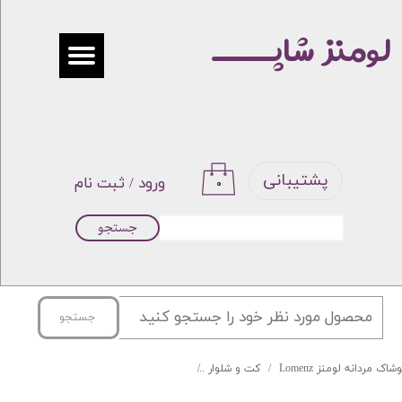
لومنز شاپـــــ
حساب کاربری من
تغییر گذر واژه
سفارشات
خروج از حساب کاربری
پشتیبانی
ورود
/
ثبت نام
۰
جستجو
جستجو
شاک مردانه لومنز Lomenz
کت و شلوار
کت شلوار دیپلمات فاستونی جامعه کد 001