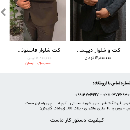
کت و شلوار دیپلمات راه ریز جامعه کد 02
کت شلوار فاستونی سوزنی جامعه 001
۱۲,۸۰۰,۰۰۰ تومان
۱۲,۸۰۰,۰۰۰ تومان
۱۰,۹۰۰,۰۰۰ تومان
ماره تماس با فروشگاه:
025-37229300 - 099142041
​آدرس فروشگاه: قم - بلوار شهید محلاتی - کوچه 1 - چهارراه اول سمت
 روبروی 10 متری عاشوری - پلاک 100 (پوشاک گلپوش)
کیفیت دستور کار ماست