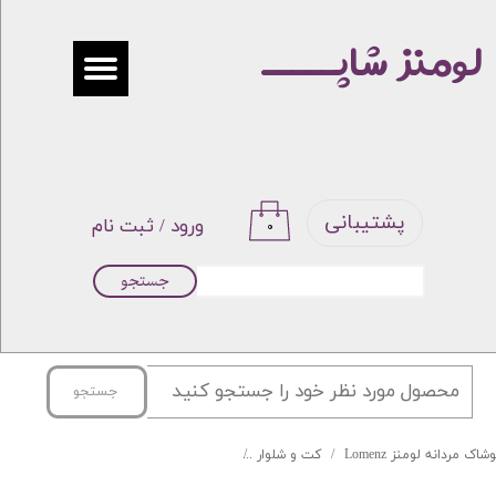
لومنز شاپـــــ
حساب کاربری من
تغییر گذر واژه
سفارشات
خروج از حساب کاربری
پشتیبانی
ورود
/
ثبت نام
۰
جستجو
جستجو
شاک مردانه لومنز Lomenz
کت و شلوار
کت و شلوار و جلیقه مشکی دامادی لومنز