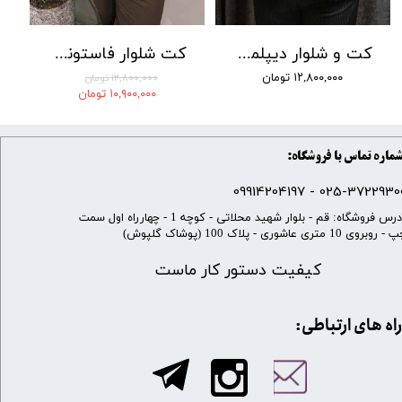
کت و شلوار دیپلمات راه ریز جامعه کد 02
کت شلوار فاستونی سوزنی جامعه 001
۱۲,۸۰۰,۰۰۰ تومان
۱۲,۸۰۰,۰۰۰ تومان
۱۰,۹۰۰,۰۰۰ تومان
ماره تماس با فروشگاه:
025-37229300 - 099142041
​آدرس فروشگاه: قم - بلوار شهید محلاتی - کوچه 1 - چهارراه اول سمت
 روبروی 10 متری عاشوری - پلاک 100 (پوشاک گلپوش)
کیفیت دستور کار ماست
​​راه های ارتباطی: