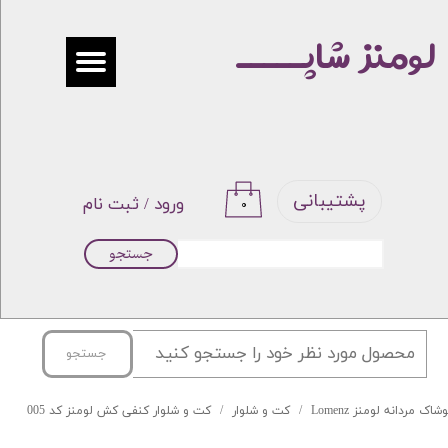
لومنز شاپـــــ
حساب کاربری من
تغییر گذر واژه
سفارشات
خروج از حساب کاربری
پشتیبانی
ورود
/
ثبت نام
۰
جستجو
جستجو
شاک مردانه لومنز Lomenz
کت و شلوار
کت و شلوار کنفی کش لومنز کد 005