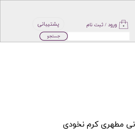
پشتیبانی
ورود
/
ثبت نام
۰
جستجو
حساب
کاربری من
تغییر گذر
واژه
سفارشات
خروج از
نی مطهری کرم نخودی
حساب