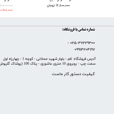
۱۲,۸۰۰,۰۰۰ تومان
۱۲,۸۰۰,۰۰۰ تومان
۱۰,۹۰۰,۰۰۰ تومان
شماره تماس با فروشگاه:
025-37229300 -
09914204197
​آدرس فروشگاه: قم - بلوار شهید محلاتی - کوچه 1 - چهارراه اول
سمت چپ - روبروی 10 متری عاشوری - پلاک 100 (پوشاک گلپوش)
کیفیت دستور کار ماست