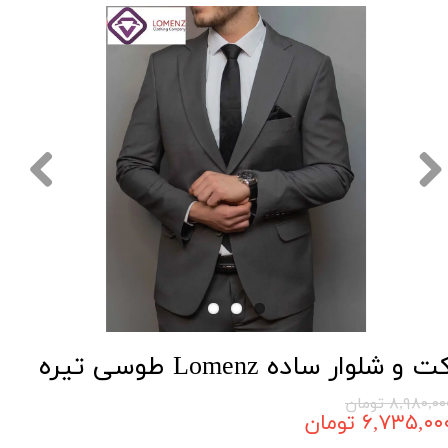
ت و شلوار ساده Lomenz طوسی تیره
۸,۹۸۰,۰ تومان
۶,۷۳۵,۰۰ تومان