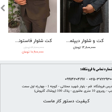
کت و شلوار دیپلمات راه ریز جامعه کد 02
کت شلوار فاستونی سوزنی جامعه 001
۱۲,۸۰۰,۰۰۰ تومان
۱۲,۸۰۰,۰۰۰ تومان
۱۰,۹۰۰,۰۰۰ تومان
ماره تماس با فروشگاه:
025-37229300 - 099142041
​آدرس فروشگاه: قم - بلوار شهید محلاتی - کوچه 1 - چهارراه اول سمت
 روبروی 10 متری عاشوری - پلاک 100 (پوشاک گلپوش)
کیفیت دستور کار ماست