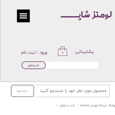
لومنز شاپـــــ
حساب کاربری من
تغییر گذر واژه
سفارشات
خروج از حساب کاربری
پشتیبانی
ورود
/
ثبت نام
۰
جستجو
جستجو
شاک مردانه لومنز Lomenz
کت و شلوار
کت و شلوار ساده Lomenz طوسی تیره