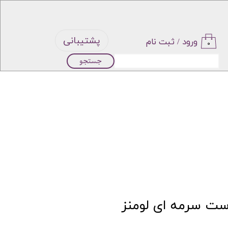
پشتیبانی
ورود
/
ثبت نام
۰
جستجو
حساب
کاربری من
تغییر گذر
واژه
سفارشات
خروج از
ست سرمه ای لومنز
حساب