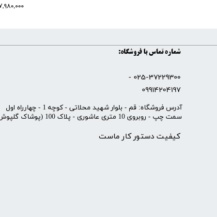
۷,۹۸۰,۰۰۰ تومان
شماره تماس با فروشگاه:
025-37229300 -
09914204197
​آدرس فروشگاه: قم - بلوار شهید محلاتی - کوچه 1 - چهارراه اول
سمت چپ - روبروی 10 متری عاشوری - پلاک 100 (پوشاک گلپوش)
کیفیت دستور کار ماست