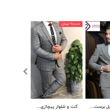
۷۰۰,۰۰۰ تومان
کت شلوار دبل برست LOMENZ کد 004
کت و شلوار پیچازی بردان رنگ 001