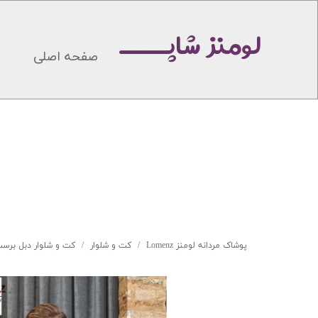
لومنز شاپـــــ
صفحه اصلی
پوشاک مردانه لومنز Lomenz
کت و شلوار
کت و شلوار دبل برست