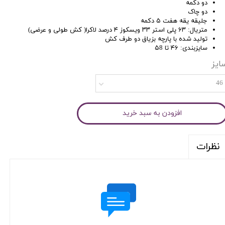
دو دکمه
دو چاک
جلیقه یقه هفت ۵ دکمه
متریال: ۶۳ پلی استر ۳۳ ویسکوز ۴ درصد لاکرا( کش طولی و عرضی)
تولید شده با پارچه بزیاق دو طرف کش
سایزبندی: ۴۶ تا ۵8
ایز
46
افزودن به سبد خرید
نظرات