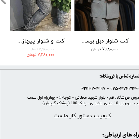
کت شلوار دبل برست LOMENZ کد 004
کت و شلوار پیچازی بردان رنگ 001
۷,۹۸۰,۰۰۰ تومان
۷,۹۸۰,۰۰۰ تومان
۷,۲۸۰,۰۰۰ تومان
ماره تماس با فروشگاه:
025-37229300 - 099142041
​آدرس فروشگاه: قم - بلوار شهید محلاتی - کوچه 1 - چهارراه اول سمت
 روبروی 10 متری عاشوری - پلاک 100 (پوشاک گلپوش)
کیفیت دستور کار ماست
​​راه های ارتباطی: