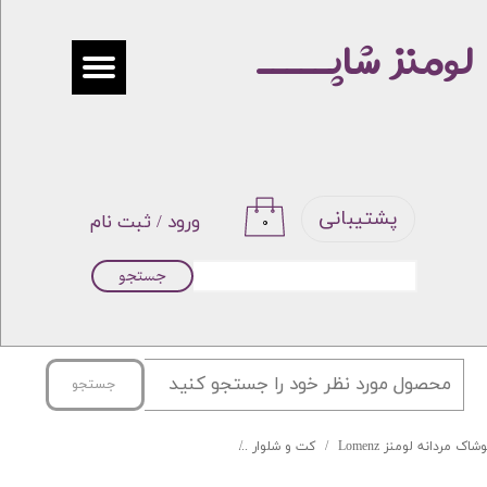
لومنز شاپـــــ
حساب کاربری من
تغییر گذر واژه
سفارشات
خروج از حساب کاربری
پشتیبانی
ورود
/
ثبت نام
۰
جستجو
جستجو
شاک مردانه لومنز Lomenz
کت و شلوار
کت و شلوار جلیقه نیوباندا لومنز کد 04