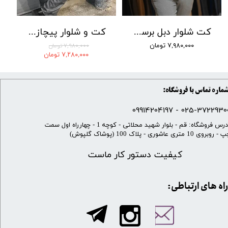
کت شلوار دبل برست LOMENZ کد 004
کت و شلوار پیچازی بردان رنگ 001
۷,۹۸۰,۰۰۰ تومان
۷,۹۸۰,۰۰۰ تومان
۷,۲۸۰,۰۰۰ تومان
ماره تماس با فروشگاه:
025-37229300 - 099142041
​آدرس فروشگاه: قم - بلوار شهید محلاتی - کوچه 1 - چهارراه اول سمت
 روبروی 10 متری عاشوری - پلاک 100 (پوشاک گلپوش)
کیفیت دستور کار ماست
​​راه های ارتباطی: