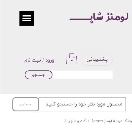
لومنز شاپـــــ
حساب کاربری من
تغییر گذر واژه
سفارشات
خروج از حساب کاربری
پشتیبانی
ورود
/
ثبت نام
۰
جستجو
جستجو
شاک مردانه لومنز Lomenz
کت و شلوار
کت و شلوار BADR مدل پرنس دوگال کد 08