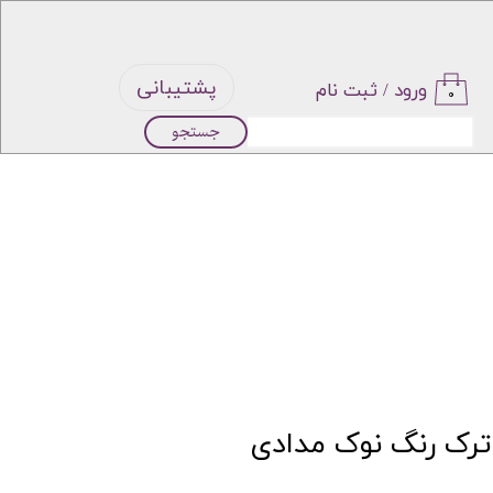
پشتیبانی
ورود
/
ثبت نام
۰
جستجو
حساب
کاربری من
تغییر گذر
واژه
سفارشات
خروج از
 ترک رنگ نوک مدادی
حساب