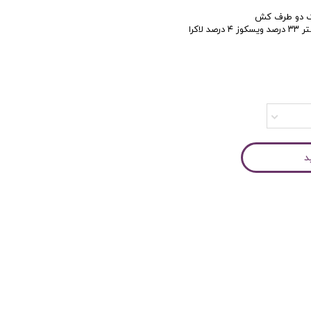
کاربری
ترک دو طرف کش
د