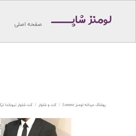
لومنز شاپـــــ
صفحه اصلی
پوشاک مردانه لومنز Lomenz
کت و شلوار
کت شلوار نیوباندا ت