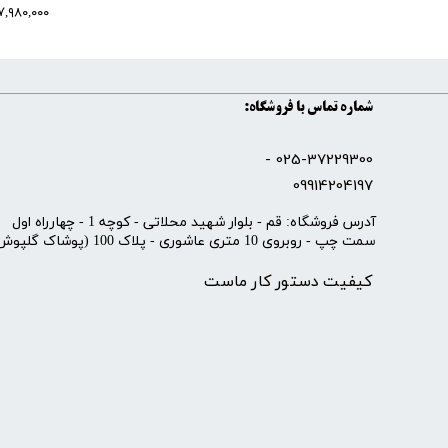
۷,۹۸۰,۰۰۰ تومان
شماره تماس با فروشگاه:
025-37229300 -
09914204197
​آدرس فروشگاه: قم - بلوار شهید محلاتی - کوچه 1 - چهارراه اول
سمت چپ - روبروی 10 متری عاشوری - پلاک 100 (پوشاک گلپوش)
کیفیت دستور کار ماست