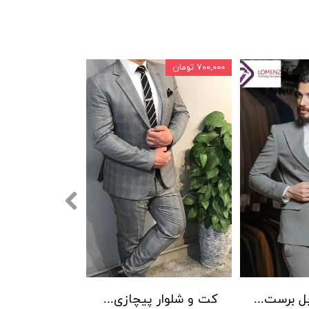
۷۰۰,۰۰۰ تومان
کت شلوار دبل برست LOMENZ کد 004
کت و شلوار پیچازی بردان رنگ 001