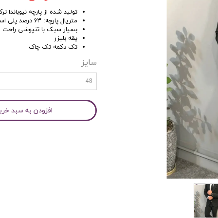
تولید شده از پارچه نیوباندا 
متریال پارچه: ۶۳ درصد پلی استر ۳۳ درصد ویسکوز ۴ درصد لاکرا
بسیار سبک با تنپوشی راحت
یقه بلیزر
تک دکمه تک چاک
سایز
48
افزودن به سبد خری