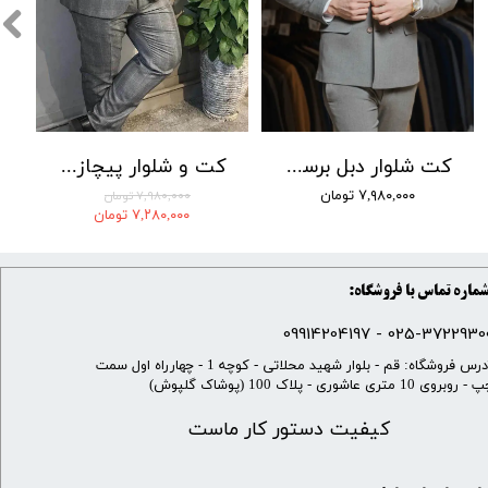
کت شلوار دبل برست LOMENZ کد 004
کت و شلوار پیچازی بردان رنگ 001
۷,۹۸۰,۰۰۰ تومان
۷,۹۸۰,۰۰۰ تومان
۷,۲۸۰,۰۰۰ تومان
ماره تماس با فروشگاه:
025-37229300 - 099142041
​آدرس فروشگاه: قم - بلوار شهید محلاتی - کوچه 1 - چهارراه اول سمت
 روبروی 10 متری عاشوری - پلاک 100 (پوشاک گلپوش)
کیفیت دستور کار ماست