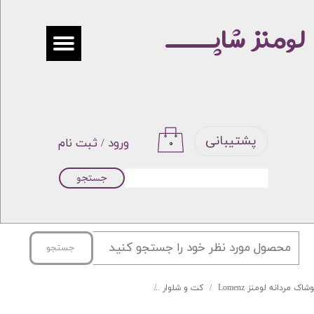
لومنز شاپـــــ
حساب کاربری من
تغییر گذر واژه
سفارشات
خروج از حساب کاربری
پشتیبانی
ورود
/
ثبت نام
۰
جستجو
جستجو
شاک مردانه لومنز Lomenz
کت و شلوار
کت شلوار فاستونی سوزنی جامعه 001