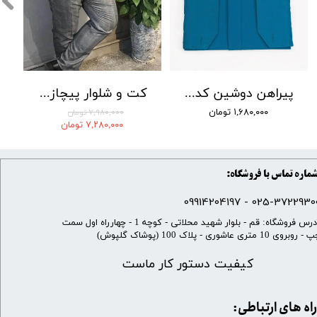
پیراهن دوشین کد 22
کت و شلوار پیچازی بردان رنگ 001
۱,۶۸۰,۰۰۰ تومان
۷,۹۸۰,۰۰۰ تومان
۷,۲۸۰,۰۰۰ تومان
ماره تماس با فروشگاه:
025-37229300 - 099142041
​آدرس فروشگاه: قم - بلوار شهید محلاتی - کوچه 1 - چهارراه اول سمت
 روبروی 10 متری عاشوری - پلاک 100 (پوشاک گلپوش)
کیفیت دستور کار ماست
​​راه های ارتباطی: