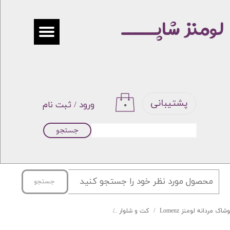
لومنز شاپـــــ
حساب کاربری من
تغییر گذر واژه
سفارشات
خروج از حساب کاربری
پشتیبانی
ورود
/
ثبت نام
۰
جستجو
جستجو
شاک مردانه لومنز Lomenz
کت و شلوار
کت شلوار دبل برست LOMENZ کد 003