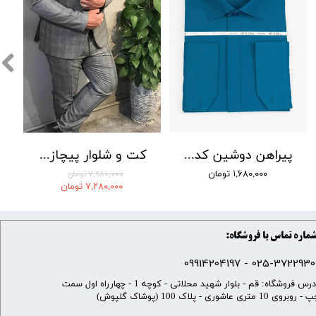
پیراهن دوشین کد 22
کت و شلوار پیچازی بردان رنگ 001
۱,۶۸۰,۰۰۰ تومان
۷,۹۸۰,۰۰۰ تومان
۷,۲۸۰,۰۰۰ تومان
ماره تماس با فروشگاه:
025-37229300 - 099142041
​آدرس فروشگاه: قم - بلوار شهید محلاتی - کوچه 1 - چهارراه اول سمت
 روبروی 10 متری عاشوری - پلاک 100 (پوشاک گلپوش)