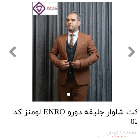
کت شلوار جلیقه دورو ENRO لومنز کد
0
۹,۹۸۰,۰ تومان