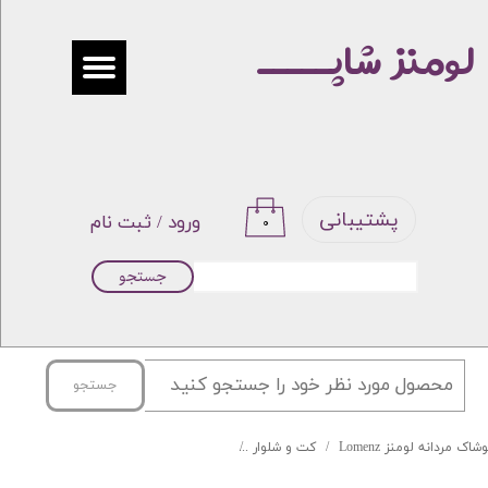
لومنز شاپـــــ
حساب کاربری من
تغییر گذر واژه
سفارشات
خروج از حساب کاربری
پشتیبانی
ورود
/
ثبت نام
۰
جستجو
جستجو
شاک مردانه لومنز Lomenz
کت و شلوار
کت شلوار جلیقه دورو ENRO لومنز کد 02