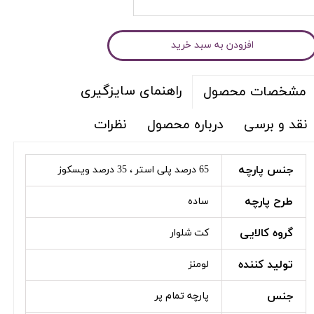
افزودن به سبد خرید
راهنمای سایزگیری
مشخصات محصول
نقد و برسی
درباره محصول
نظرات
جنس پارچه
65 درصد پلی استر ، 35 درصد ویسکوز
طرح پارچه
ساده
گروه کالایی
کت شلوار
تولید کننده
لومنز
جنس
پارچه تمام پر