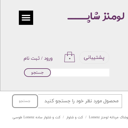
لومنز شاپـــــ
حساب کاربری من
تغییر گذر واژه
سفارشات
خروج از حساب کاربری
پشتیبانی
ورود
/
ثبت نام
۰
جستجو
جستجو
شاک مردانه لومنز Lomenz
کت و شلوار
کت و شلوار ساده Lomenz طوسی