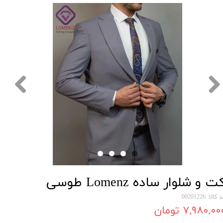
ت و شلوار ساده Lomenz طوسی
کالا: 00201226
۷,۹۸۰,۰۰ تومان