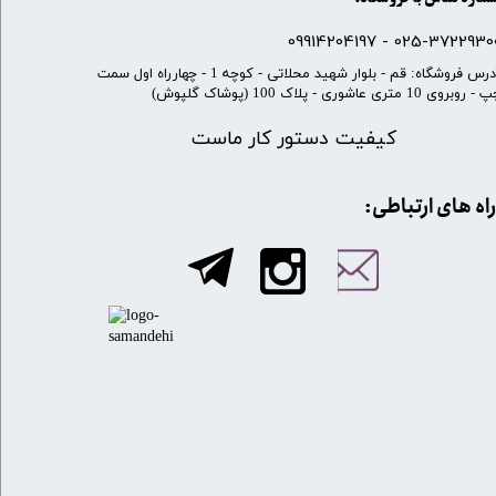
025-37229300 - 099142041
​آدرس فروشگاه: قم - بلوار شهید محلاتی - کوچه 1 - چهارراه اول سمت
 روبروی 10 متری عاشوری - پلاک 100 (پوشاک گلپوش)
کیفیت دستور کار ماست
​​راه های ارتباطی: