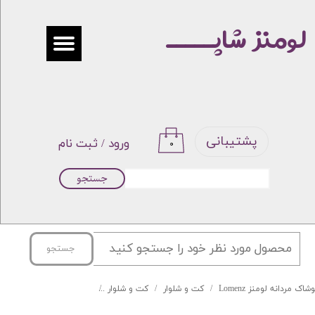
لومنز شاپـــــ
حساب کاربری من
تغییر گذر واژه
سفارشات
خروج از حساب کاربری
پشتیبانی
ورود
/
ثبت نام
۰
جستجو
جستجو
شاک مردانه لومنز Lomenz
کت و شلوار
کت و شلوار
کت و شلوار ساده Lomenz کرم