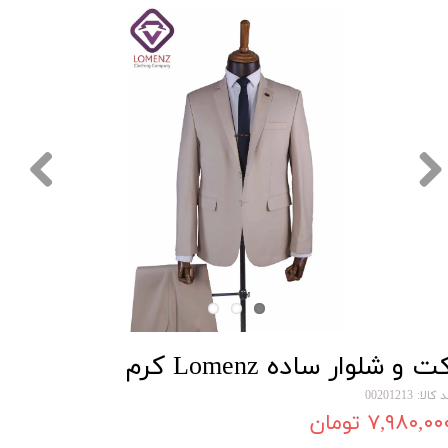
ت و شلوار ساده Lomenz کرم
کالا: 00201213
۷,۹۸۰,۰۰ تومان