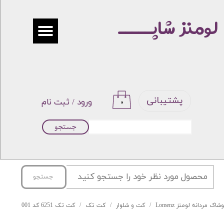
لومنز شاپـــــ
حساب کاربری من
تغییر گذر واژه
سفارشات
خروج از حساب کاربری
پشتیبانی
ورود
/
ثبت نام
۰
جستجو
جستجو
شاک مردانه لومنز Lomenz
کت و شلوار
کت تک
کت تک 6251 کد 001