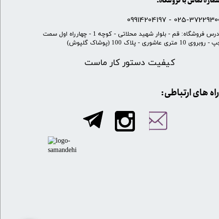
ماره تماس با فروشگاه:
025-37229300 - 099142041
​آدرس فروشگاه: قم - بلوار شهید محلاتی - کوچه 1 - چهارراه اول سمت
 روبروی 10 متری عاشوری - پلاک 100 (پوشاک گلپوش)
کیفیت دستور کار ماست
​​راه های ارتباطی: