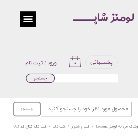
لومنز شاپـــــ
حساب کاربری من
تغییر گذر واژه
سفارشات
خروج از حساب کاربری
پشتیبانی
ورود
/
ثبت نام
۰
جستجو
جستجو
شاک مردانه لومنز Lomenz
کت و شلوار
کت تک
کت تک کتان کد 003