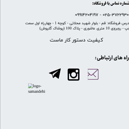
ماره تماس با فروشگاه:
025-37229300 - 099142041
​آدرس فروشگاه: قم - بلوار شهید محلاتی - کوچه 1 - چهارراه اول سمت
 روبروی 10 متری عاشوری - پلاک 100 (پوشاک گلپوش)
کیفیت دستور کار ماست
​​راه های ارتباطی: