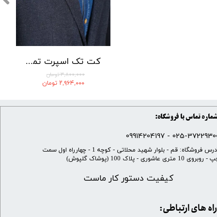
کت تک اسپرت تمام کش لومنز 002
۳,۸۰۰,۰۰۰ تومان
۲,۹۶۴,۰۰۰ تومان
ماره تماس با فروشگاه:
025-37229300 - 099142041
​آدرس فروشگاه: قم - بلوار شهید محلاتی - کوچه 1 - چهارراه اول سمت
 روبروی 10 متری عاشوری - پلاک 100 (پوشاک گلپوش)
کیفیت دستور کار ماست
​​راه های ارتباطی: