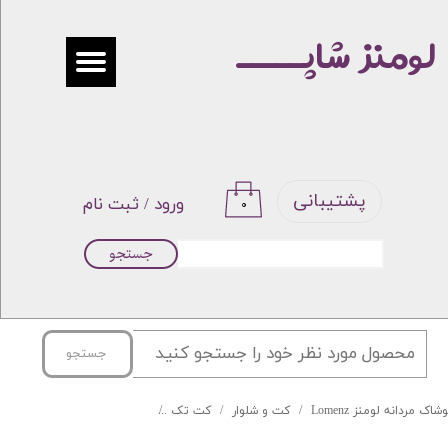
لومنز شاپـــــ
حساب کاربری من
تغییر گذر واژه
سفارشات
خروج از حساب کاربری
پشتیبانی
ورود
/
ثبت نام
۰
جستجو
جستجو
شاک مردانه لومنز Lomenz
کت و شلوار
کت تک
کت تک اسپرت سرمه ای ساده 