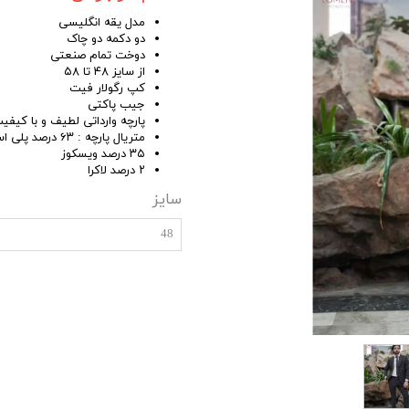
مدل یقه انگلیسی
دو دکمه دو چاک
دوخت تمام صنعتی
از سایز ۴۸ تا ۵۸
کپ رگولار فیت
جیب پاکتی
پارچه وارداتی لطیف و با کیفی
متریال پارچه : ۶۳ درصد پلی استر
۳۵ درصد ویسکوز
۲ درصد لاکرا
سایز
48