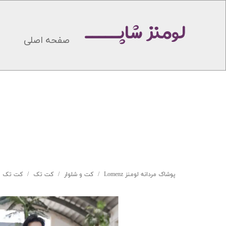
لومنز شاپـــــ
صفحه اصلی
پوشاک مردانه لومنز Lomenz
کت و شلوار
کت تک
کت تک اسپ