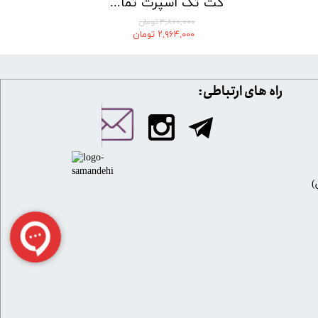
کت تک اسپرت تمام کش لومنز 002
۳,۸۰۰,۰۰۰ تومان
۲,۹۶۴,۰۰۰ تومان
​​راه های ارتباطی: