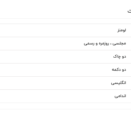
ت
لومنز
مجلسی ، روزمره و رسمی
دو چاک
دو دکمه
انگلیسی
اندامی