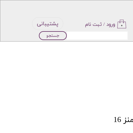
پشتیبانی
ورود
/
ثبت نام
۰
جستجو
حساب
کاربری من
تغییر گذر
واژه
سفارشات
خروج از
 16
حساب