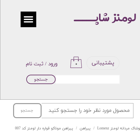
لومنز شاپـــــ
حساب کاربری من
تغییر گذر واژه
سفارشات
خروج از حساب کاربری
پشتیبانی
ورود
/
ثبت نام
۰
جستجو
جستجو
شاک مردانه لومنز Lomenz
پیراهن
پیراهن موناکو قواره دار لومنز کد 007