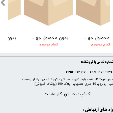
بدون محصول جهت نمایش
بدون محصول جهت نمایش
اتمام موجودی
اتمام موجودی
ماره تماس با فروشگاه:
025-37229300 - 099142041
​آدرس فروشگاه: قم - بلوار شهید محلاتی - کوچه 1 - چهارراه اول سمت
 روبروی 10 متری عاشوری - پلاک 100 (پوشاک گلپوش)
کیفیت دستور کار ماست
​​راه های ارتباطی: