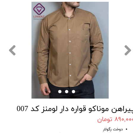
یراهن موناکو قواره دار لومنز کد 007
۸۹۰,۰۰ تومان
دوخت رگولار