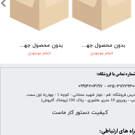
بدون محصول جهت نمایش
بدون محصول جهت نمایش
اتمام موجودی
اتمام موجودی
ماره تماس با فروشگاه:
025-37229300 - 099142041
​آدرس فروشگاه: قم - بلوار شهید محلاتی - کوچه 1 - چهارراه اول سمت
 روبروی 10 متری عاشوری - پلاک 100 (پوشاک گلپوش)
کیفیت دستور کار ماست
​​راه های ارتباطی: