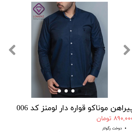
یراهن موناکو قواره دار لومنز کد 006
۸۹۰,۰۰ تومان
دوخت رگولار