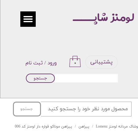
لومنز شاپـــــ
حساب کاربری من
تغییر گذر واژه
سفارشات
خروج از حساب کاربری
پشتیبانی
ورود
/
ثبت نام
۰
جستجو
جستجو
شاک مردانه لومنز Lomenz
پیراهن
پیراهن موناکو قواره دار لومنز کد 006