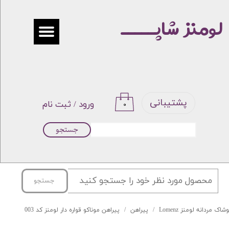
لومنز شاپـــــ
حساب کاربری من
تغییر گذر واژه
سفارشات
خروج از حساب کاربری
پشتیبانی
ورود
/
ثبت نام
۰
جستجو
جستجو
شاک مردانه لومنز Lomenz
پیراهن
پیراهن موناکو قواره دار لومنز کد 003