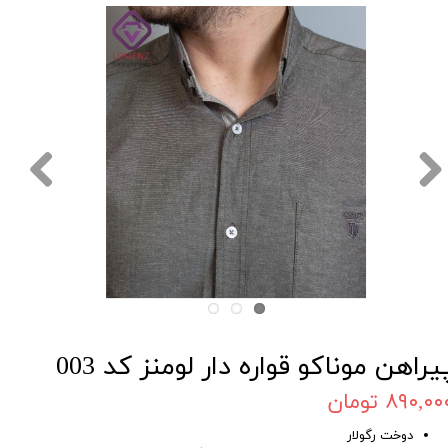
یراهن موناکو قواره دار لومنز کد 003
۸۹۰,۰۰ تومان
دوخت رگولار