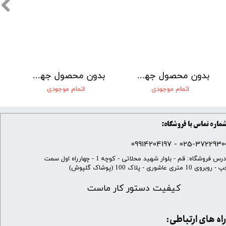
بدون محصول جهت نمایش
بدون محصول جهت نمایش
اتمام موجودی
اتمام موجودی
ماره تماس با فروشگاه:
025-37229300 - 099142041
​آدرس فروشگاه: قم - بلوار شهید محلاتی - کوچه 1 - چهارراه اول سمت
 روبروی 10 متری عاشوری - پلاک 100 (پوشاک گلپوش)
کیفیت دستور کار ماست
​​راه های ارتباطی: